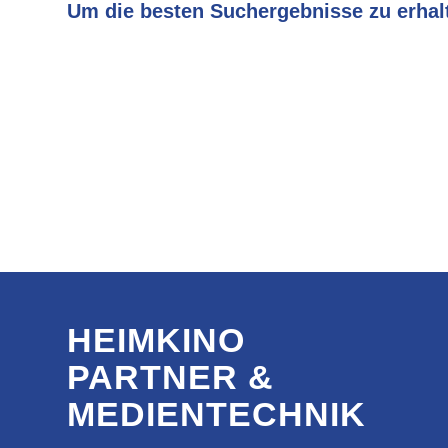
Um die besten Suchergebnisse zu erhalt
Überprüfe die Rechtschreibung immer sorgfältig.
Versuche es mit einem ähnlichen Suchbegriff: z.B. Tablet anst
Versuche mehr als einen Suchbegriff zu verwenden.
HEIMKINO
PARTNER &
MEDIENTECHNIK