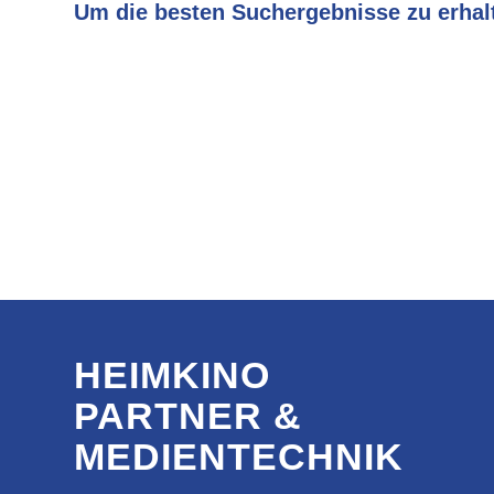
Um die besten Suchergebnisse zu erhalt
Überprüfe die Rechtschreibung immer sorgfältig.
Versuche es mit einem ähnlichen Suchbegriff: z.B. Tablet anst
Versuche mehr als einen Suchbegriff zu verwenden.
HEIMKINO
PARTNER &
MEDIENTECHNIK