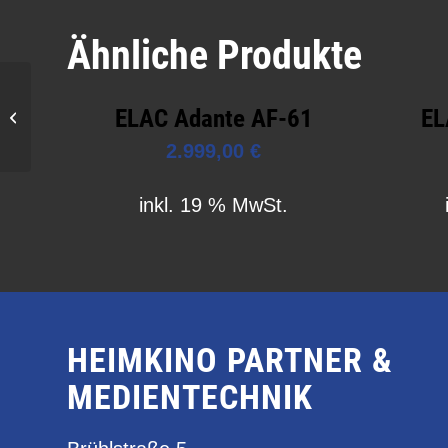
Ähnliche Produkte
ELAC Adante AF-61
EL
Garvan SIM112
2.999,00
€
inkl. 19 % MwSt.
HEIMKINO PARTNER &
MEDIENTECHNIK