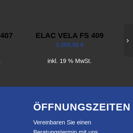
 407
ELAC VELA FS 409
3.299,00
€
.
inkl. 19 % MwSt.
ÖFFNUNGSZEITEN
Vereinbaren Sie einen
Beratungstermin mit uns.