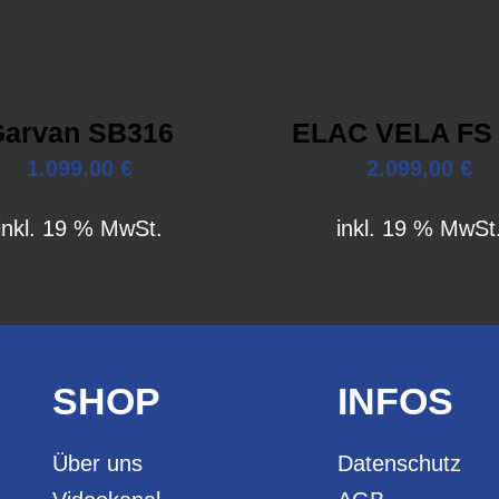
Garvan SB316
ELAC VELA FS
1.099,00
€
2.099,00
€
inkl. 19 % MwSt.
inkl. 19 % MwSt
SHOP
INFOS
Über uns
Datenschutz