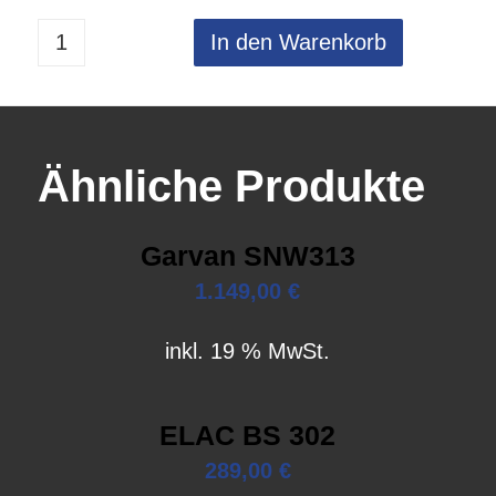
In den Warenkorb
Ähnliche Produkte
Garvan SNW313
1.149,00
€
inkl. 19 % MwSt.
ELAC BS 302
289,00
€