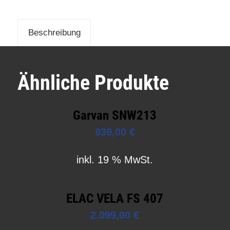
Beschreibung
Ähnliche Produkte
Garvan SNW213
939,00
€
inkl. 19 % MwSt.
ELAC VELA FS 407
2.099,00
€