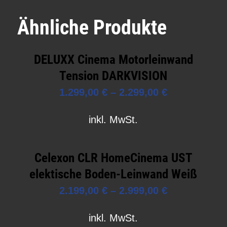
Ähnliche Produkte
DELUXX Cinema Motorleinwand
Tension DARKVISION
1.299,00
€
–
2.299,00
€
inkl. MwSt.
Celexon CLR HomeCinema UST
elektische Boden-Leinwand Weiß
2.199,00
€
–
2.999,00
€
inkl. MwSt.