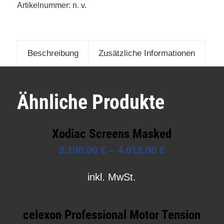
Artikelnummer:
n. v.
Beschreibung
Zusätzliche Informationen
Ähnliche Produkte
Xodiac Screens Masked
3.100,00
€
–
4.012,00
€
inkl. MwSt.
celexon Professional Motor Tension