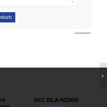
nkorb
Zurücksetzen
ro
JVC DLA-NZ900