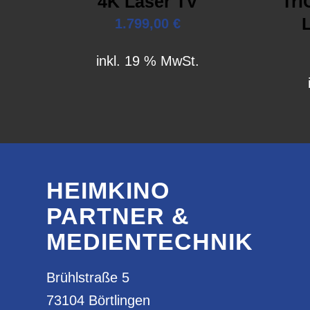
4K Laser TV
Tr
1.799,00
€
inkl. 19 % MwSt.
HEIMKINO
PARTNER &
MEDIENTECHNIK
Brühlstraße 5
73104 Börtlingen