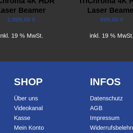
iChroma 4K HDR
TriChroma 4K 
Laser Beamer
Laser Beame
1.999,00
€
999,00
€
inkl. 19 % MwSt.
inkl. 19 % MwSt
SHOP
INFOS
Über uns
Datenschutz
Videokanal
AGB
Kasse
Impressum
Mein Konto
Widerrufsbeleh