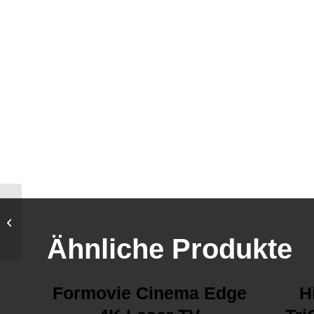
Epson EH-LS11000W
Ähnliche Produkte
Formovie Cinema Edge
H