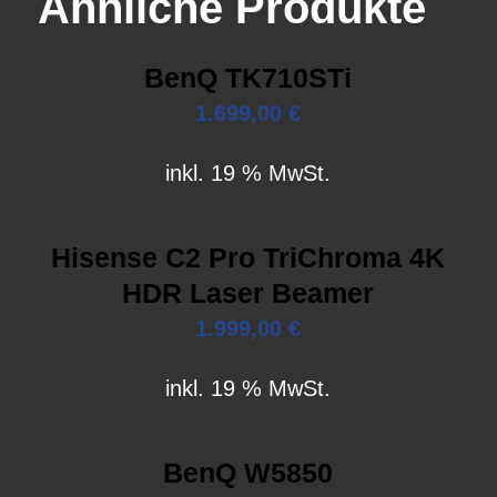
Ähnliche Produkte
BenQ TK710STi
1.699,00
€
inkl. 19 % MwSt.
Hisense C2 Pro TriChroma 4K
HDR Laser Beamer
1.999,00
€
inkl. 19 % MwSt.
BenQ W5850