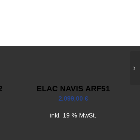
2
ELAC NAVIS ARF51
2.099,00
€
.
inkl. 19 % MwSt.