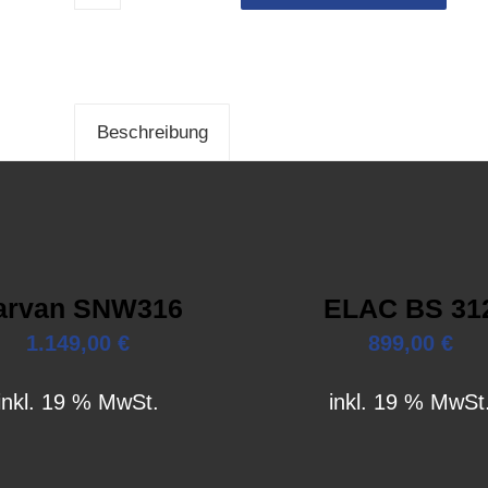
Beschreibung
arvan SNW316
ELAC BS 31
1.149,00
€
899,00
€
inkl. 19 % MwSt.
inkl. 19 % MwSt