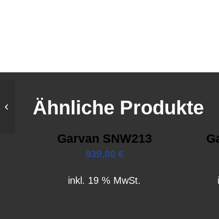
Ähnliche Produkte
Cabasse Santorin 30-
200
Garvan SNW213
G
939,00
€
inkl. 19 % MwSt.