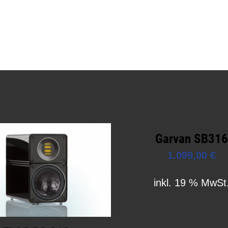
Garvan SB31
1.099,00
€
inkl. 19 % MwSt