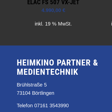
ELAC FS 507 VX-JET
4.990,00
€
inkl. 19 % MwSt.
HEIMKINO PARTNER &
MEDIENTECHNIK
Brühlstraße 5
73104 Börtlingen
Telefon
07161 3543990