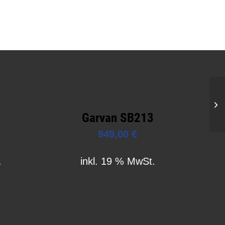
6
Garvan SB213
949,00
€
.
inkl. 19 % MwSt.