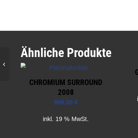
Ähnliche Produkte
Zappiti Signature High-End 4K Ultra
HD
CHROMIUM SURROUND
2008
999,00
€
inkl. 19 % MwSt.