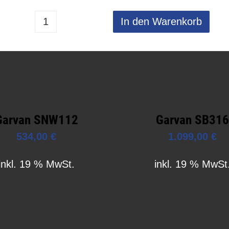
In den Warenkorb
Garvan SNW112
Garvan SB31
534,00
€
1.099,00
€
inkl. 19 % MwSt.
inkl. 19 % MwSt