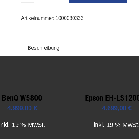
Artikelnummer:
1000030333
Beschreibung
BenQ W5800
Epson EH-LS120
4.999,00
€
4.699,00
€
inkl. 19 % MwSt.
inkl. 19 % MwSt