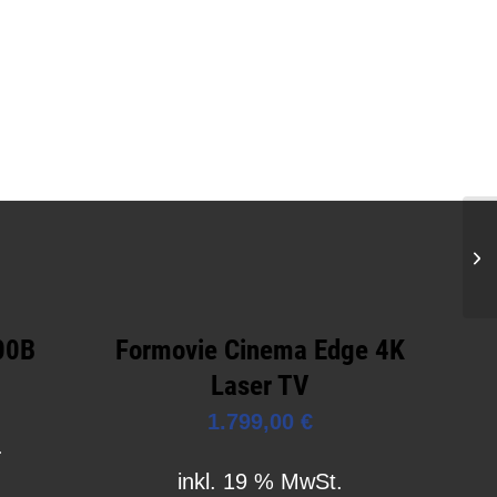
00B
Formovie Cinema Edge 4K
Laser TV
1.799,00
€
.
inkl. 19 % MwSt.