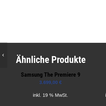
BenQ TK710STi
Ähnliche Produkte
Samsung The Premiere 9
3.699,00
€
inkl. 19 % MwSt.