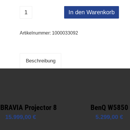
In den Warenkorb
Artikelnummer:
1000033092
Beschreibung
 BRAVIA Projector 8
BenQ W5850
15.999,00
€
5.299,00
€