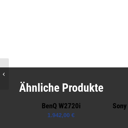
Hisense C2 Pro
TriChroma 4K HDR
Laser Beamer
Ähnliche Produkte
BenQ W2720i
Sony
1.942,00
€