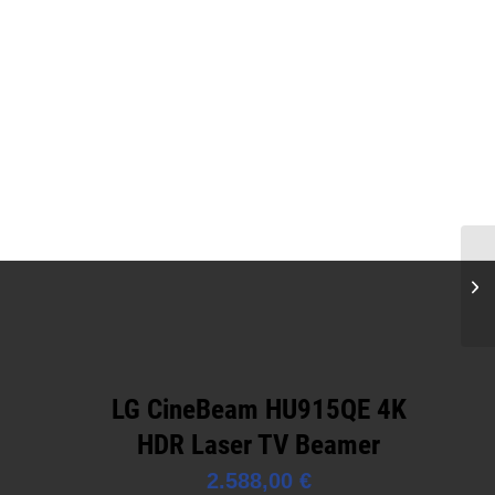
LG CineBeam HU915QE 4K
HDR Laser TV Beamer
2.588,00
€