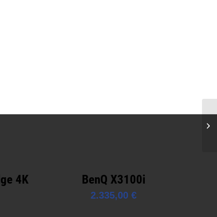
dge 4K
BenQ X3100i
2.335,00
€