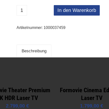
In den Warenkorb
Artikelnummer:
1000037459
Beschreibung
vie Theater Premium
Formovie Cinema E
K HDR Laser TV
Laser TV
2.799,00
€
1.799,00
€