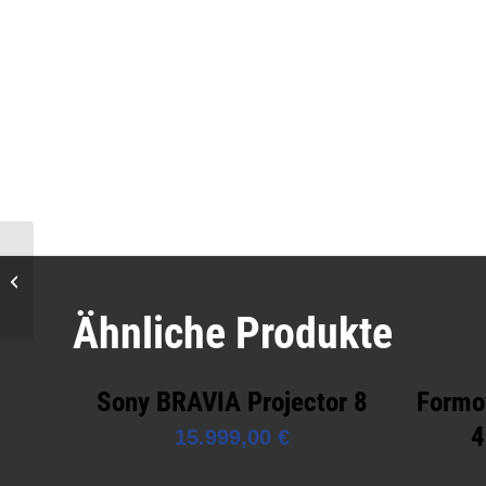
JMGO N3 Ultimate 4K
HDR Beamer
Ähnliche Produkte
Sony BRAVIA Projector 8
Formo
4
15.999,00
€