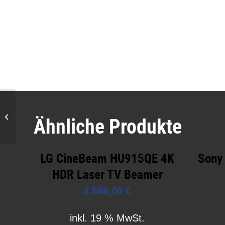
JMGO N3 4K HDR
Ähnliche Produkte
Laser Beamer
LG CineBeam HU915QE 4K
Sony
HDR Laser TV Beamer
2.588,00
€
inkl. 19 % MwSt.