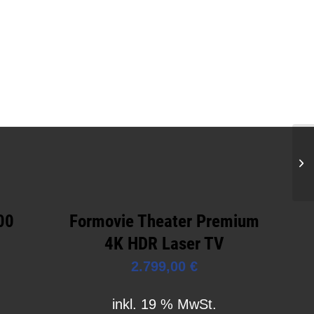
00
Formovie Theater Premium
4K HDR Laser TV
2.799,00
€
inkl. 19 % MwSt.