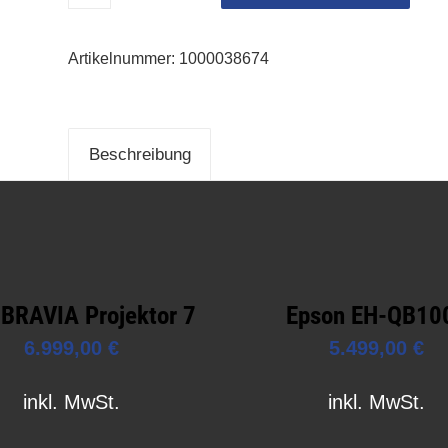
Artikelnummer:
1000038674
Beschreibung
 BRAVIA Projektor 7
Epson EH-QB10
6.999,00
€
5.499,00
€
inkl. MwSt.
inkl. MwSt.