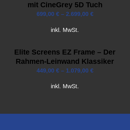
mit CineGrey 5D Tuch
699,00
€
–
2.699,00
€
inkl. MwSt.
Elite Screens EZ Frame – Der
Rahmen-Leinwand Klassiker
449,00
€
–
1.079,00
€
inkl. MwSt.