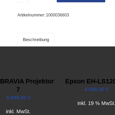
Artikelnummer:
1000036603
Beschreibung
BRAVIA Projektor
Epson EH-LS12
7
4.699,00
€
6.999,00
€
inkl. 19 % MwSt
inkl. MwSt.