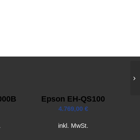
000B
Epson EH-QS100
4.769,00
€
.
inkl. MwSt.