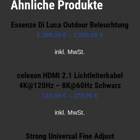
Ähnliche Produkte
Essenze Di Luca Outdoor Beleuchtung
1.399,00
€
–
2.099,00
€
inkl. MwSt.
celexon HDMI 2.1 Lichtleiterkabel
4K@120Hz – 8K@60Hz Schwarz
119,00
€
–
279,00
€
inkl. MwSt.
Strong Universal Fine Adjust