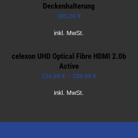
Deckenhalterung
395,00
€
inkl. MwSt.
celexon UHD Optical Fibre HDMI 2.0b
Active
124,99
€
–
339,99
€
inkl. MwSt.