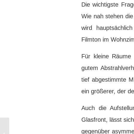
Die wichtigste Fra
Wie nah stehen die
wird hauptsächlic
Filmton im Wohnzi
Für kleine Räume s
gutem Abstrahlverh
tief abgestimmte Mo
ein größerer, der d
Auch die Aufstell
Glasfront, lässt si
Ratgeber
gegenüber asymmetr
Wohnzimmerkino ohne