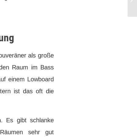
sung
ouveräner als große
en den Raum im Bass
 auf einem Lowboard
ern ist das oft die
n. Es gibt schlanke
n Räumen sehr gut