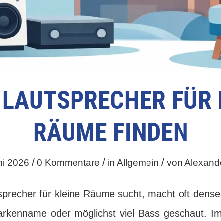
 LAUTSPRECHER FÜR 
RÄUME FINDEN
/
/
/
ni 2026
0 Kommentare
in
Allgemein
von
Alexand
sprecher für kleine Räume sucht, macht oft densel
Markenname oder möglichst viel Bass geschaut. 