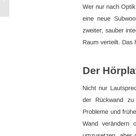
Raumgröße und
Wer nur nach Optik 
Technik
eine neue Subwoof
zweiter, sauber int
Raum verteilt. Das
Der Hörplat
Nicht nur Lautsprec
der Rückwand zu si
Probleme und frühe
Wand verändern of
umzusetzen, aber 