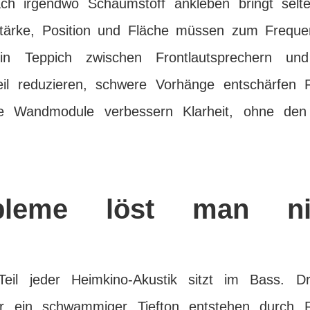
fach irgendwo Schaumstoff ankleben bringt sel
lstärke, Position und Fläche müssen zum Frequ
n Teppich zwischen Frontlautsprechern u
eil reduzieren, schwere Vorhänge entschärfen 
me Wandmodule verbessern Klarheit, ohne de
obleme löst man ni
Teil jeder Heimkino-Akustik sitzt im Bass. 
r ein schwammiger Tiefton entstehen durch