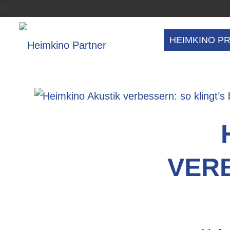
>
HEIMKINO P
VERB