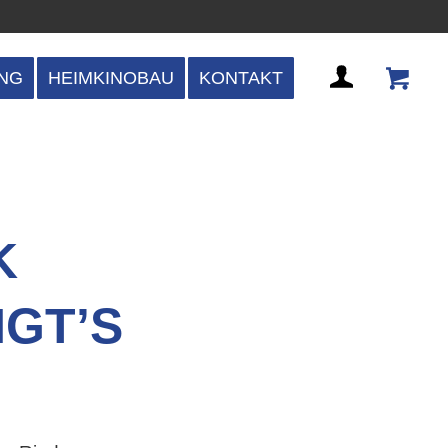
NG
HEIMKINOBAU
KONTAKT
K
NGT’S