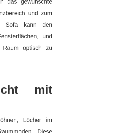
ten das gewünschte
enzbereich und zum
nd Sofa kann den
Fensterflächen, und
n Raum optisch zu
cht mit
Dröhnen, Löcher im
 Raummoden. Diese