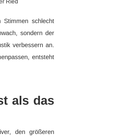
er Ried
m Stimmen schlecht
chwach, sondern der
stik verbessern an.
menpassen, entsteht
t als das
iver, den größeren