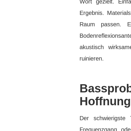
Wort gezielt. Ein
Ergebnis. Materia
Raum passen. Ei
Bodenreflexionsant
akustisch wirksa
ruinieren.
Basspr
Hoffnung
Der schwierigste 
Frequenzgang ode