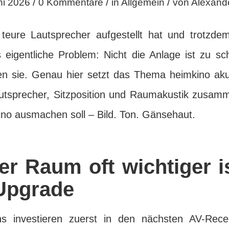
/
/
/
ni 2026
0 Kommentare
in
Allgemein
von
Alexand
teure Lautsprecher aufgestellt hat und trotzde
s eigentliche Problem: Nicht die Anlage ist zu s
n sie. Genau hier setzt das Thema heimkino aku
tsprecher, Sitzposition und Raumakustik zusam
ino ausmachen soll – Bild. Ton. Gänsehaut.
r Raum oft wichtiger is
Upgrade
ns investieren zuerst in den nächsten AV-Rece