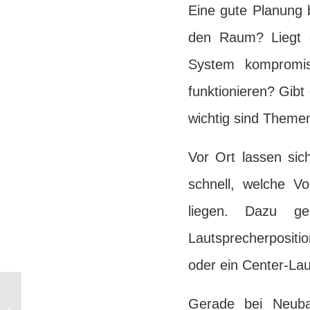
Eine gute Planung 
den Raum? Liegt 
System kompromiss
funktionieren? Gib
wichtig sind Themen
Vor Ort lassen sic
schnell, welche V
liegen. Dazu g
Lautsprecherpositi
oder ein Center-Lau
Gerade bei Neuba
4K Beamer Test