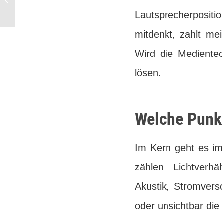
zuhause – worauf es
Lautsprecherposit
ankommt
mitdenkt, zahlt me
Wird die Medientech
lösen.
Welche Punkt
Im Kern geht es i
zählen Lichtverhä
Akustik, Stromvers
oder unsichtbar die 