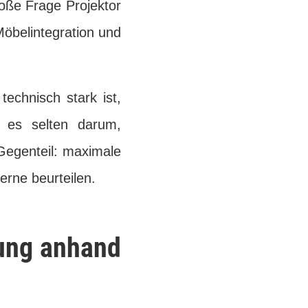
roße Frage Projektor
Möbelintegration und
echnisch stark ist,
 es selten darum,
 Gegenteil: maximale
erne beurteilen.
nung anhand