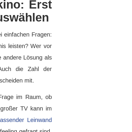
kino: Erst
uswählen
i einfachen Fragen:
is leisten? Wer vor
ne andere Lösung als
Auch die Zahl der
tscheiden mit.
e Frage im Raum, ob
 großer TV kann im
assender Leinwand
eeling gefragt sind.