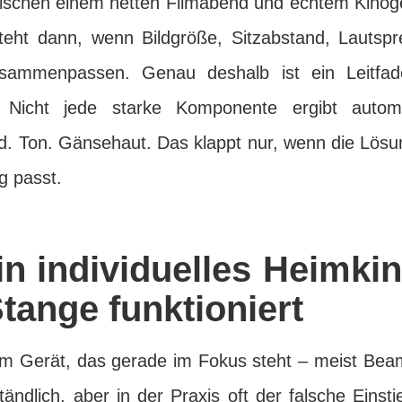
ischen einem netten Filmabend und echtem Kinogef
steht dann, wenn Bildgröße, Sitzabstand, Lautsp
ammenpassen. Genau deshalb ist ein Leitfaden
: Nicht jede starke Komponente ergibt autom
ld. Ton. Gänsehaut. Das klappt nur, wenn die Lö
g passt.
 individuelles Heimkin
tange funktioniert
dem Gerät, das gerade im Fokus steht – meist Bea
ndlich, aber in der Praxis oft der falsche Einsti