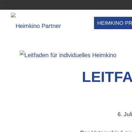
>
HEIMKINO P
LEITF
6. Jul