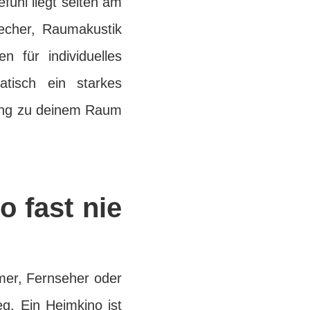
ühl liegt selten am
recher, Raumakustik
 für individuelles
atisch ein starkes
sung zu deinem Raum
o fast nie
mer, Fernseher oder
eg. Ein Heimkino ist